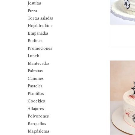
Jesuítas
Pizza
Tortas saladas
Hojaldraditos
Empanadas
Budínes
Promociones
Lunch
Mantecadas
Palmitas
Cañones
Pasteles
Plantillas
Coockies
Alfajores
Polvorones
Barquillos
Magdalenas