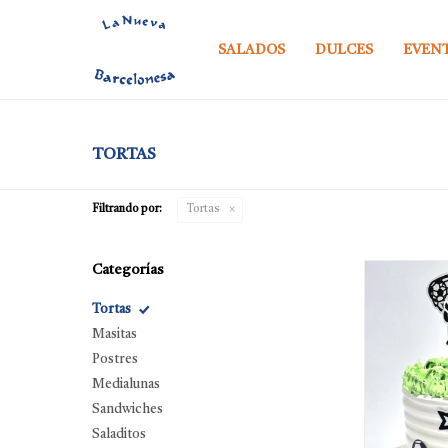
SALADOS
DULCES
EVEN
TORTAS
Filtrando por:
Tortas
Categorías
Tortas
Masitas
Postres
Medialunas
Sandwiches
Saladitos