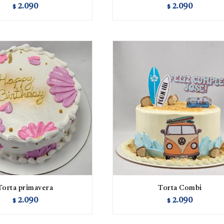
2.090
2.090
$
$
Torta primavera
Torta Combi
2.090
2.090
$
$