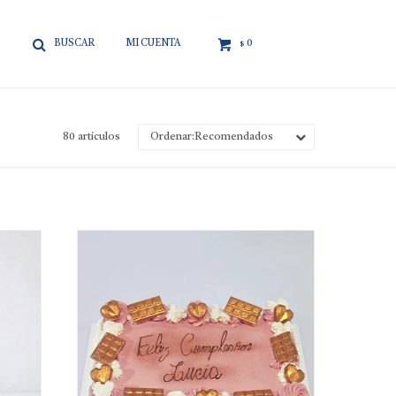

0
$
80 artículos
Recomendados