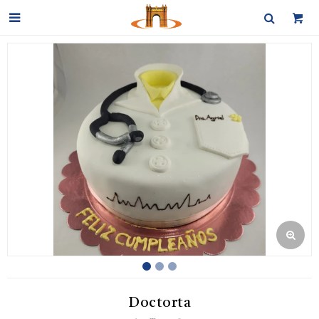

Doctorta