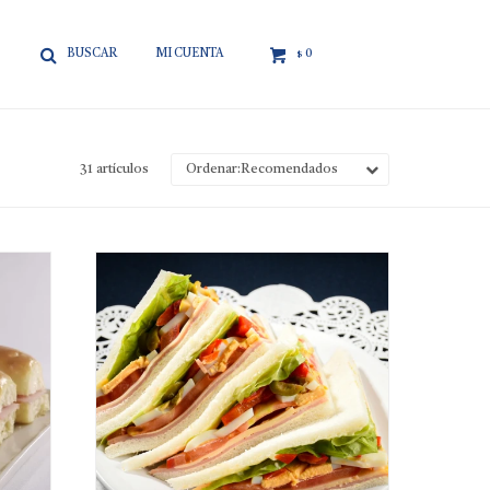

0
$
31 artículos
Recomendados