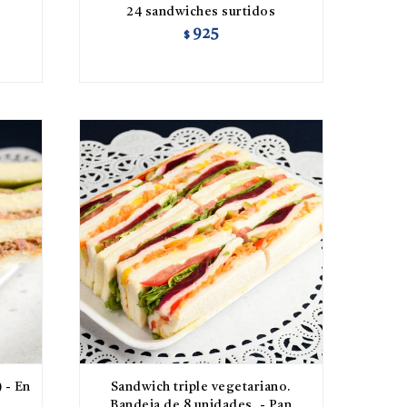
24 sandwiches surtidos
925
$
 - En
Sandwich triple vegetariano.
Bandeja de 8 unidades. - Pan