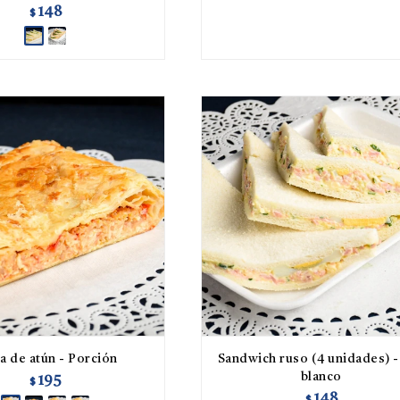
148
$
a de atún - Porción
Sandwich ruso (4 unidades) -
blanco
195
$
148
$