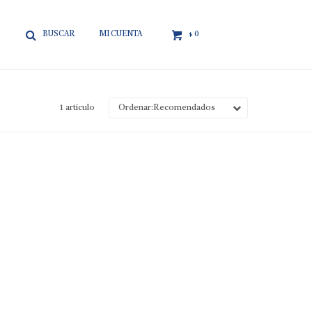

0
$
1 artículo
Recomendados