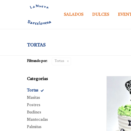
SALADOS
DULCES
EVEN
TORTAS
Filtrando por:
Tortas
Categorías
Tortas
Masitas
Postres
Budínes
Mantecadas
Palmitas