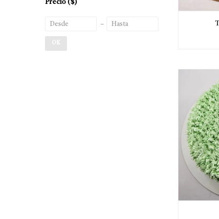
Precio
($)
OK