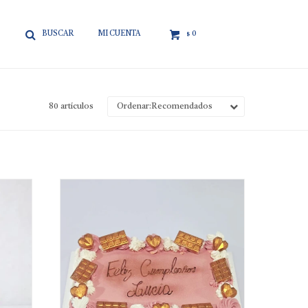

0
$
80 artículos
Recomendados