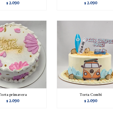
2.090
2.090
$
$
Torta primavera
Torta Combi
2.090
2.090
$
$