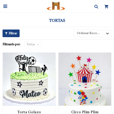

TORTAS
Recomendados
Filtrando por:
Tortas
Torta Golazo
Circo Plim Plim