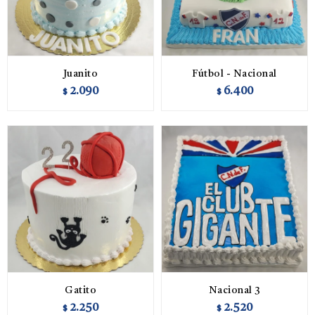
Juanito
Fútbol - Nacional
2.090
6.400
$
$
Gatito
Nacional 3
2.250
2.520
$
$