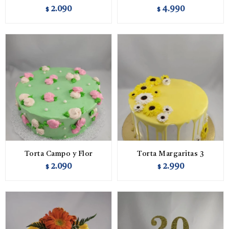
2.090
4.990
$
$
Torta Campo y Flor
Torta Margaritas 3
2.090
2.990
$
$