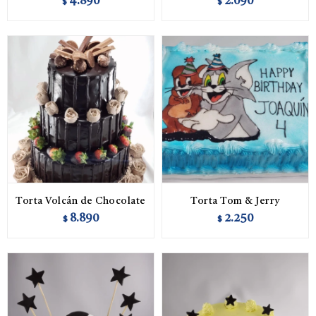
4.890
2.090
$
$
Torta Volcán de Chocolate
Torta Tom & Jerry
8.890
2.250
$
$