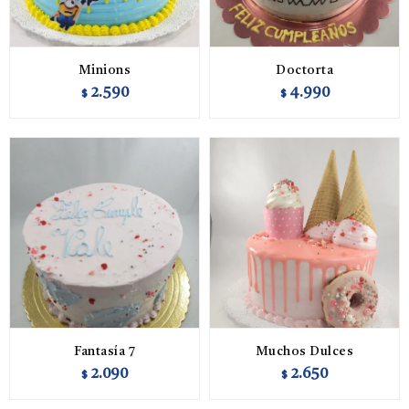
Minions
Doctorta
2.590
4.990
$
$
Fantasía 7
Muchos Dulces
2.090
2.650
$
$