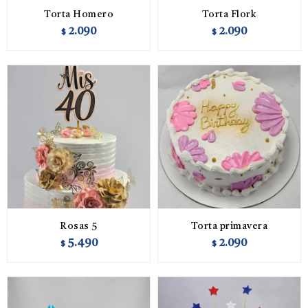
Torta Homero
Torta Flork
2.090
2.090
$
$
Rosas 5
Torta primavera
5.490
2.090
$
$