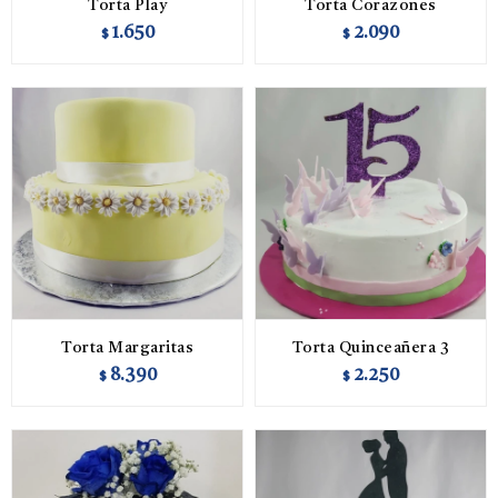
Torta Play
Torta Corazones
1.650
2.090
$
$
Torta Margaritas
Torta Quinceañera 3
8.390
2.250
$
$