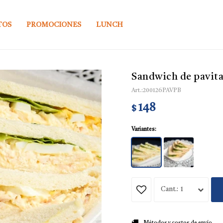
TOS
PROMOCIONES
LUNCH
Sandwich de pavita
200126PAVPB
148
$
Variantes:
1