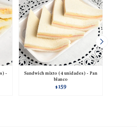
s) -
Sandwich mixto (4 unidades) - Pan
Sandwich 
blanco
159
$