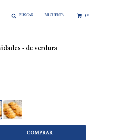

0
$
idades - de verdura
COMPRAR