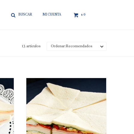

0
$
13 artículos
Recomendados