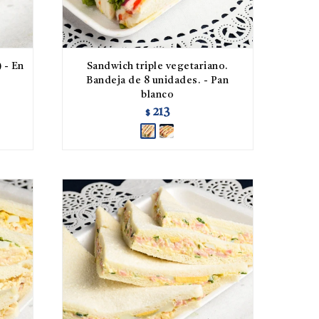
 - En
Sandwich triple vegetariano.
Bandeja de 8 unidades. - Pan
blanco
213
$