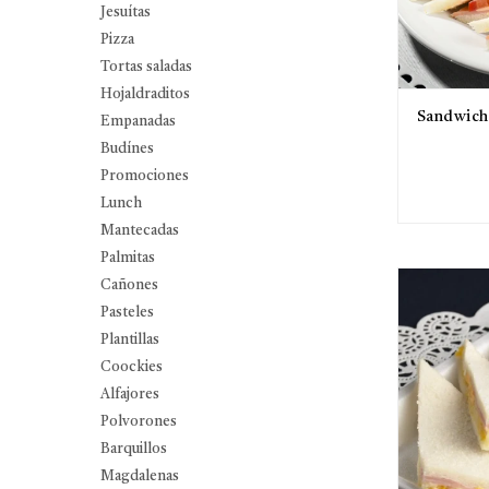
Jesuítas
Pizza
Tortas saladas
Hojaldraditos
Sandwich 
Empanadas
Budínes
Promociones
Lunch
Mantecadas
Palmitas
Cañones
Pasteles
Plantillas
Coockies
Alfajores
Polvorones
Barquillos
Magdalenas