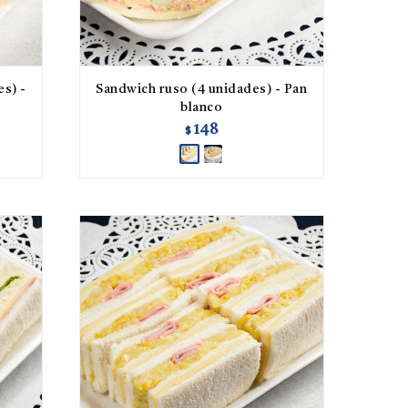
es) -
Sandwich ruso (4 unidades) - Pan
blanco
148
$