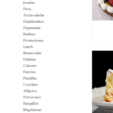
Jesuítas
Pizza
Tortas saladas
Hojaldraditos
Empanadas
Budínes
Promociones
Lunch
Mantecadas
Palmitas
Cañones
Pasteles
Plantillas
Coockies
Alfajores
Polvorones
Barquillos
Magdalenas