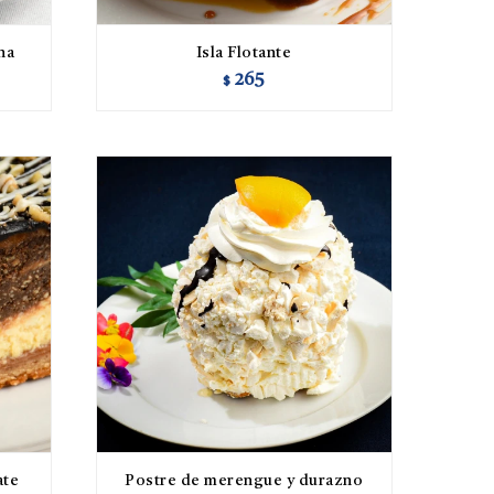
na
Isla Flotante
265
$
ate
Postre de merengue y durazno