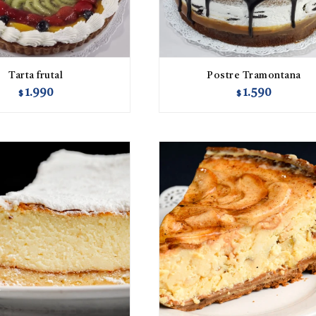
Tarta frutal
Postre Tramontana
1.990
1.590
$
$