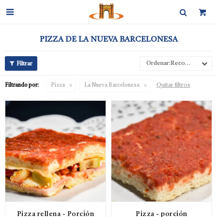

PIZZA DE LA NUEVA BARCELONESA
Recomendados
Quitar filtros
Filtrando por:
Pizza
La Nueva Barcelonesa
Pizza rellena - Porción
Pizza - porción