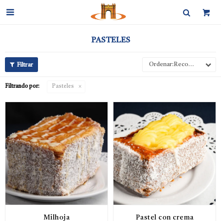

PASTELES
Recomendados
Filtrando por:
Pasteles
Milhoja
Pastel con crema