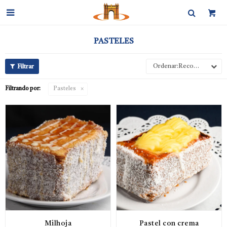

PASTELES
Recomendados
Filtrando por:
Pasteles
Milhoja
Pastel con crema