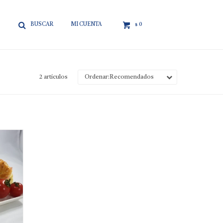

0
$
2 artículos
Recomendados