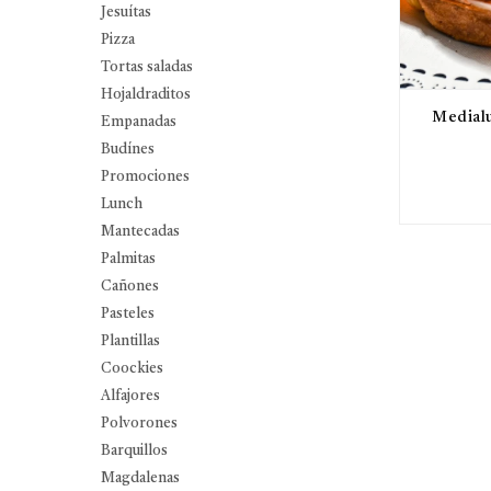
Jesuítas
Pizza
Tortas saladas
Hojaldraditos
Medialu
Empanadas
Budínes
Promociones
Lunch
Mantecadas
Palmitas
Cañones
Pasteles
Plantillas
Coockies
Alfajores
Polvorones
Barquillos
Magdalenas