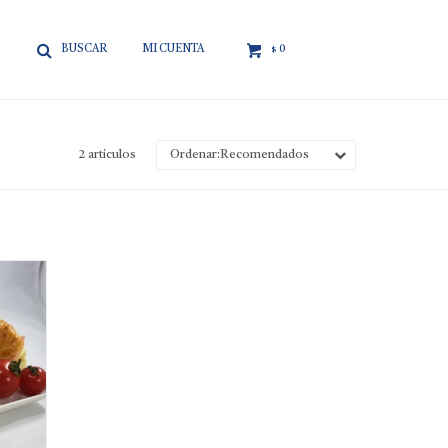

0
$
2 artículos
Recomendados