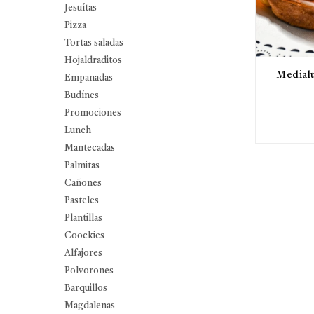
Jesuítas
Pizza
Tortas saladas
Hojaldraditos
Medialu
Empanadas
Budínes
Promociones
Lunch
Mantecadas
Palmitas
Cañones
Pasteles
Plantillas
Coockies
Alfajores
Polvorones
Barquillos
Magdalenas