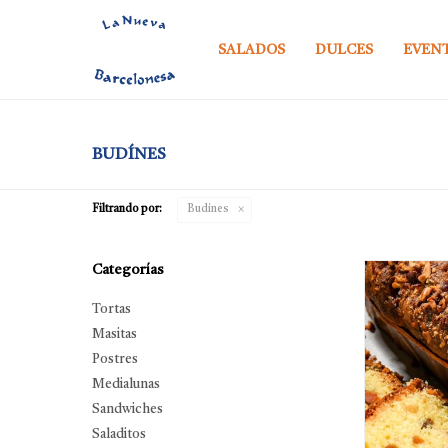
SALADOS
DULCES
EVEN
BUDÍNES
Filtrando por:
Budínes
Categorías
Tortas
Masitas
Postres
Medialunas
Sandwiches
Saladitos