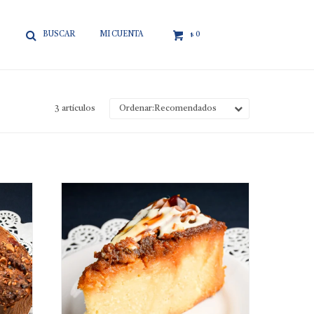

0
$
3 artículos
Recomendados