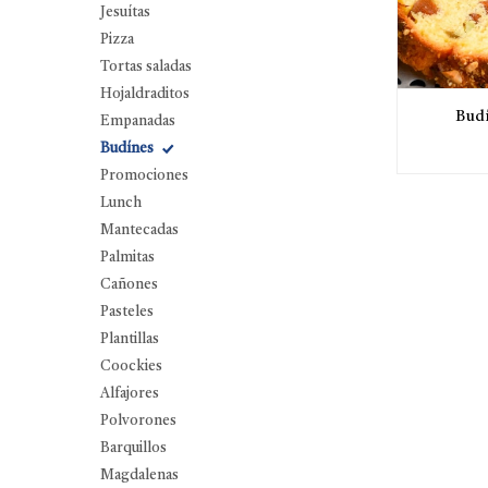
Jesuítas
Pizza
Tortas saladas
Hojaldraditos
Budí
Empanadas
Budínes
Promociones
Lunch
Mantecadas
Palmitas
Cañones
Pasteles
Plantillas
Coockies
Alfajores
Polvorones
Barquillos
Magdalenas