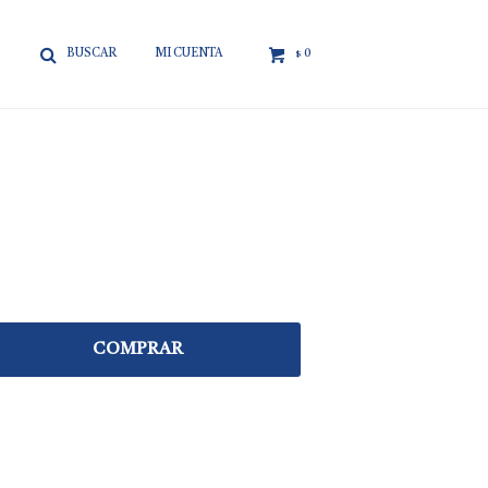

0
$
COMPRAR