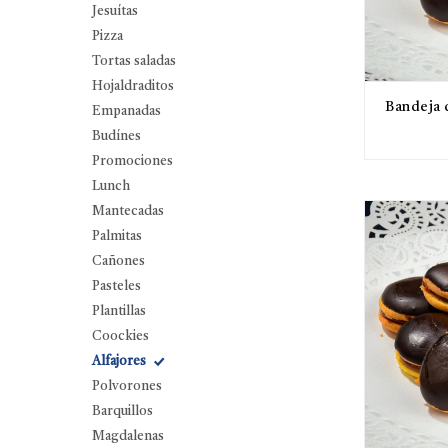
Jesuítas
Pizza
Tortas saladas
Hojaldraditos
Bandeja 
Empanadas
Budínes
Promociones
Lunch
Mantecadas
Palmitas
Cañones
Pasteles
Plantillas
Coockies
Alfajores
Polvorones
Barquillos
Magdalenas