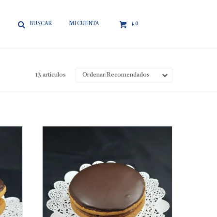

0
$
13 artículos
Recomendados