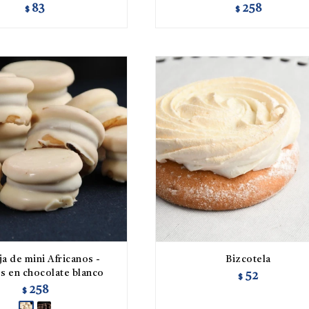
83
258
$
$
a de mini Africanos -
Bizcotela
s en chocolate blanco
52
$
258
$