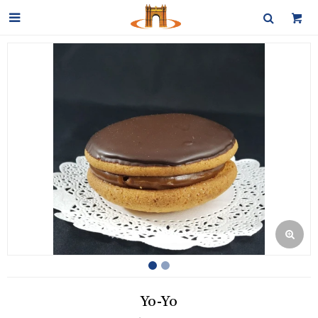

Yo-Yo