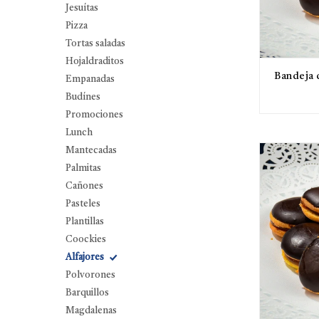
Jesuítas
Pizza
Tortas saladas
Hojaldraditos
Bandeja 
Empanadas
Budínes
Promociones
Lunch
Mantecadas
Palmitas
Cañones
Pasteles
Plantillas
Coockies
Alfajores
Polvorones
Barquillos
Magdalenas