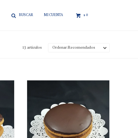

0
$
13 artículos
Recomendados