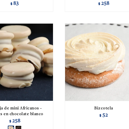
83
258
$
$
a de mini Africanos -
Bizcotela
s en chocolate blanco
52
$
258
$