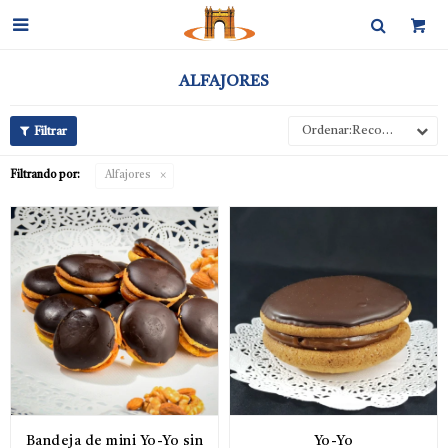

ALFAJORES
Recomendados
Filtrando por:
Alfajores
Bandeja de mini Yo-Yo sin
Yo-Yo