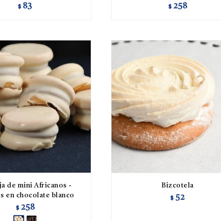
83
258
$
$
a de mini Africanos -
Bizcotela
s en chocolate blanco
52
$
258
$