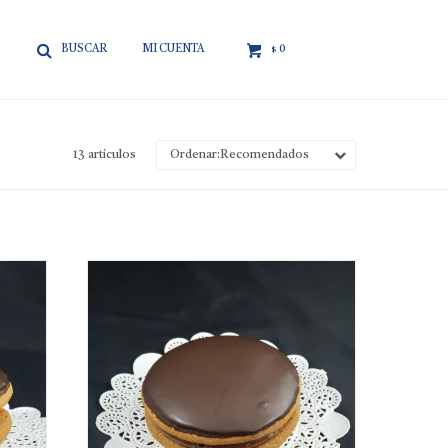

0
$
13 artículos
Recomendados