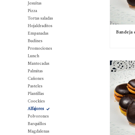
Jesuítas
Pizza
Tortas saladas
Hojaldraditos
Bandeja 
Empanadas
Budínes
Promociones
Lunch
Mantecadas
Palmitas
Cañones
Pasteles
Plantillas
Coockies
Alfajores
Polvorones
Barquillos
Magdalenas