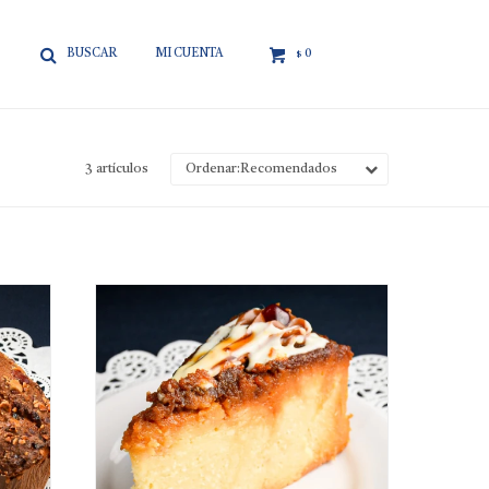

0
$
3 artículos
Recomendados