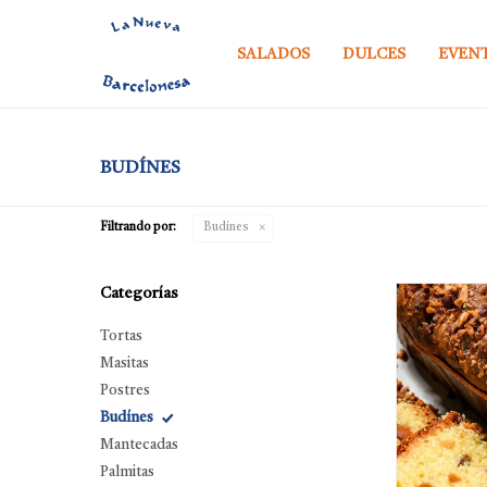
SALADOS
DULCES
EVEN
BUDÍNES
Filtrando por:
Budínes
Categorías
Tortas
Masitas
Postres
Budínes
Mantecadas
Palmitas