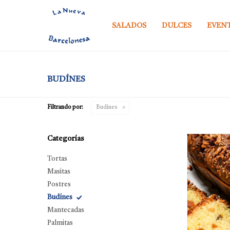
SALADOS
DULCES
EVEN
BUDÍNES
Filtrando por:
Budínes
Categorías
Tortas
Masitas
Postres
Budínes
Mantecadas
Palmitas