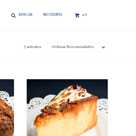

0
$
3 artículos
Recomendados