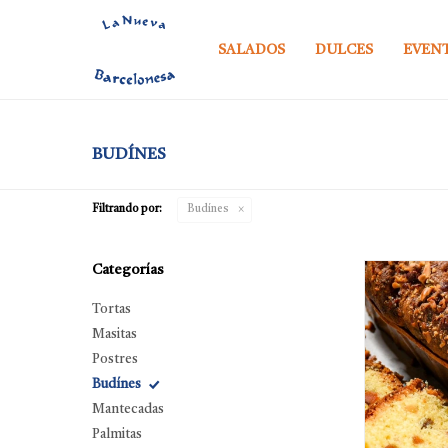
SALADOS
DULCES
EVEN
BUDÍNES
Filtrando por:
Budínes
Categorías
Tortas
Masitas
Postres
Budínes
Mantecadas
Palmitas