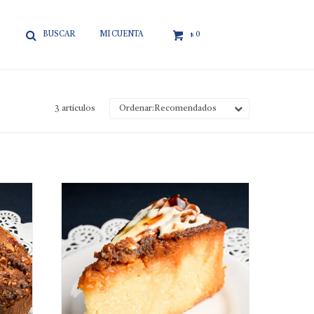

0
$
3 artículos
Recomendados