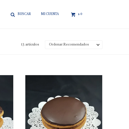

0
$
13 artículos
Recomendados