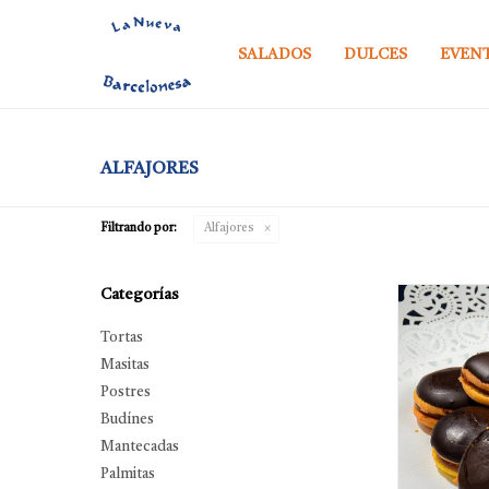
SALADOS
DULCES
EVEN
ALFAJORES
Filtrando por:
Alfajores
Categorías
Tortas
Masitas
Postres
Budínes
Mantecadas
Palmitas