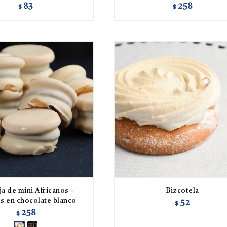
83
258
$
$
a de mini Africanos -
Bizcotela
s en chocolate blanco
52
$
258
$