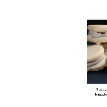
Bandej
bañado