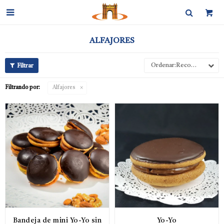

ALFAJORES
Recomendados
Filtrando por:
Alfajores
Bandeja de mini Yo-Yo sin
Yo-Yo