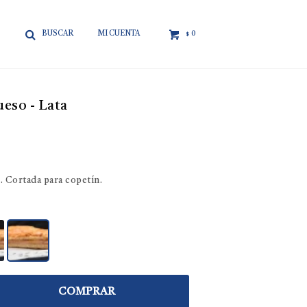

0
$
ueso - Lata
. Cortada para copetín.
COMPRAR