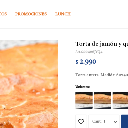
TOS
PROMOCIONES
LUNCH
Torta de jamón y q
200406JYQ4
2.990
$
Torta entera. Medida: 60x40
Variantes:
1