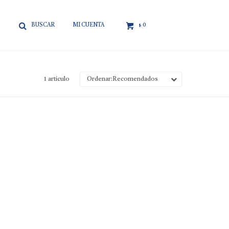

0
$
1 artículo
Recomendados