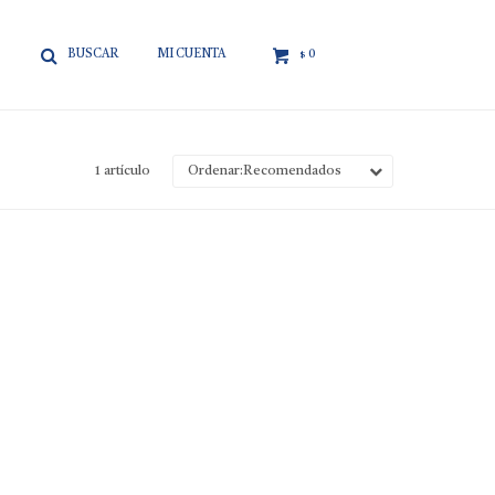

0
$
1 artículo
Recomendados