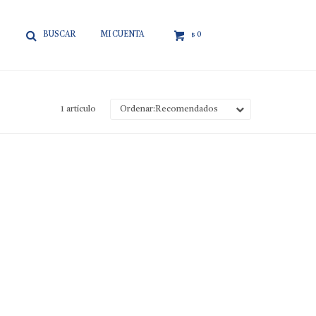

0
$
1 artículo
Recomendados