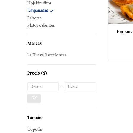
Hojaldraditos
Empanadas
Pebetes
Platos calientes
Empanad
Marcas
La Nueva Barcelonesa
Precio
($)
OK
Tamaño
Copetín