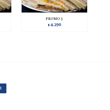
PROMO 3
4.290
$
E