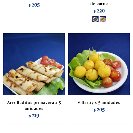
de carne
205
$
220
$
Arrolladitos primavera x 5
Villaroy x 5 unidades
unidades
205
$
219
$