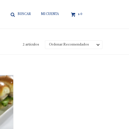

0
$
2 artículos
Recomendados