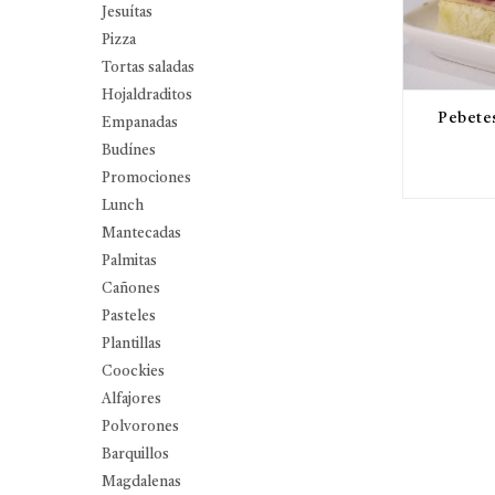
Jesuítas
Pizza
Tortas saladas
Hojaldraditos
Pebetes
Empanadas
Budínes
Promociones
Lunch
Mantecadas
Palmitas
Cañones
Pasteles
Plantillas
Coockies
Alfajores
Polvorones
Barquillos
Magdalenas