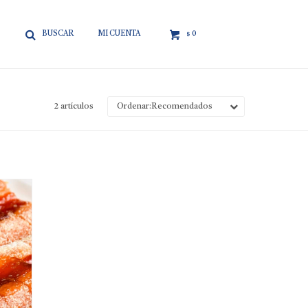

0
$
2 artículos
Recomendados