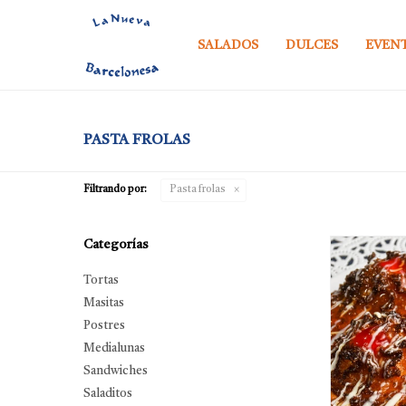
SALADOS
DULCES
EVEN
PASTA FROLAS
Filtrando por:
Pasta frolas
Categorías
Tortas
Masitas
Postres
Medialunas
Sandwiches
Saladitos