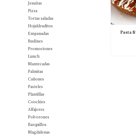
Jesuítas
Pizza
Tortas saladas
Hojaldraditos
Pasta f
Empanadas
Budínes
Promociones
Lunch
Mantecadas
Palmitas
Cañones
Pasteles
Plantillas
Coockies
Alfajores
Polvorones
Barquillos
Magdalenas