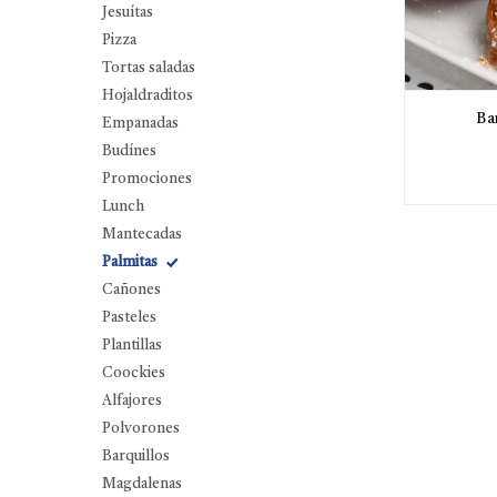
Jesuítas
Pizza
Tortas saladas
Hojaldraditos
Ba
Empanadas
Budínes
Promociones
Lunch
Mantecadas
Palmitas
Cañones
Pasteles
Plantillas
Coockies
Alfajores
Polvorones
Barquillos
Magdalenas