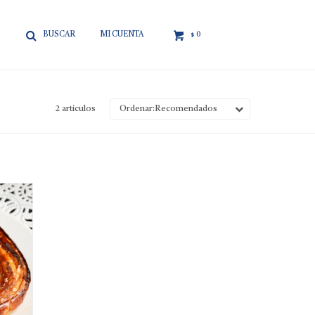

0
$
2 artículos
Recomendados