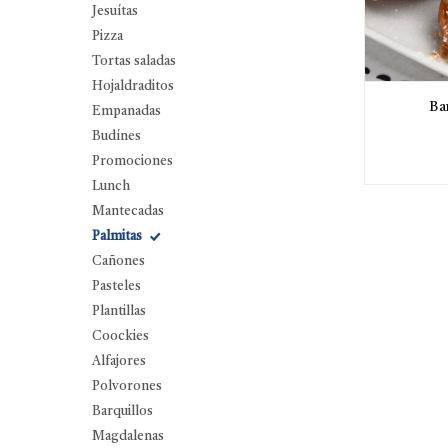
Jesuítas
Pizza
Tortas saladas
Hojaldraditos
Ba
Empanadas
Budínes
Promociones
Lunch
Mantecadas
Palmitas
Cañones
Pasteles
Plantillas
Coockies
Alfajores
Polvorones
Barquillos
Magdalenas