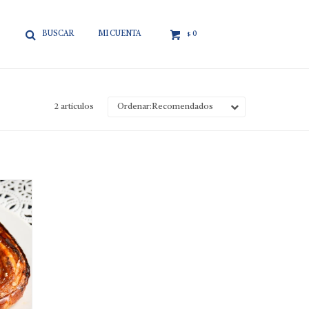

0
$
2 artículos
Recomendados