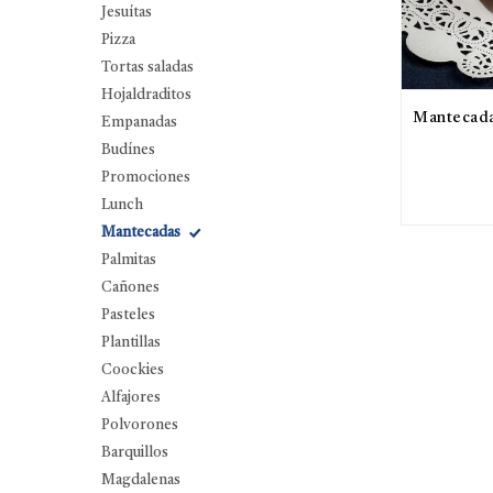
Jesuítas
Pizza
Tortas saladas
Hojaldraditos
Mantecada
Empanadas
Budínes
Promociones
Lunch
Mantecadas
Palmitas
Cañones
Pasteles
Plantillas
Coockies
Alfajores
Polvorones
Barquillos
Magdalenas