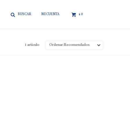

0
$
1 artículo
Recomendados