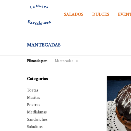
SALADOS
DULCES
EVEN
MANTECADAS
Filtrando por:
Mantecadas
Categorías
Tortas
Masitas
Postres
Medialunas
Sandwiches
Saladitos