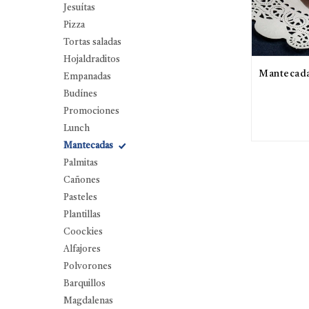
Jesuítas
Pizza
Tortas saladas
Hojaldraditos
Mantecada
Empanadas
Budínes
Promociones
Lunch
Mantecadas
Palmitas
Cañones
Pasteles
Plantillas
Coockies
Alfajores
Polvorones
Barquillos
Magdalenas