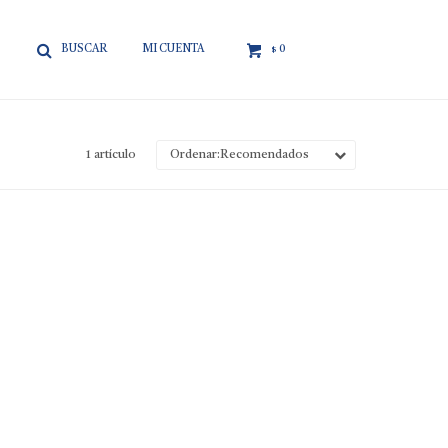

0
$
1 artículo
Recomendados