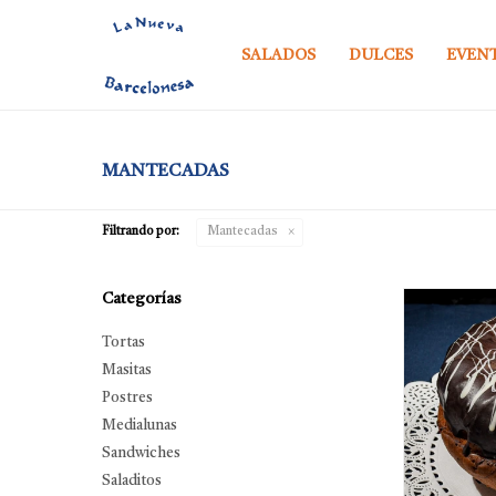
SALADOS
DULCES
EVEN
MANTECADAS
Filtrando por:
Mantecadas
Categorías
Tortas
Masitas
Postres
Medialunas
Sandwiches
Saladitos