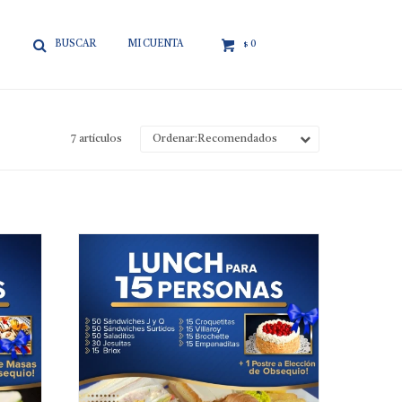

0
$
7 artículos
Recomendados