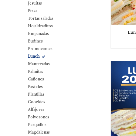
Jesuítas
Pizza
Tortas saladas
Hojaldraditos
Lun
Empanadas
Budínes
Promociones
Lunch
Mantecadas
Palmitas
Cañones
Pasteles
Plantillas
Coockies
Alfajores
Polvorones
Barquillos
Magdalenas