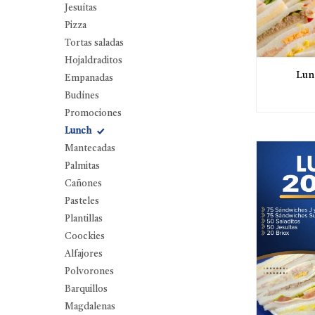
Jesuítas
Pizza
Tortas saladas
Hojaldraditos
Lun
Empanadas
Budínes
Promociones
Lunch
Mantecadas
Palmitas
Cañones
Pasteles
Plantillas
Coockies
Alfajores
Polvorones
Barquillos
Magdalenas