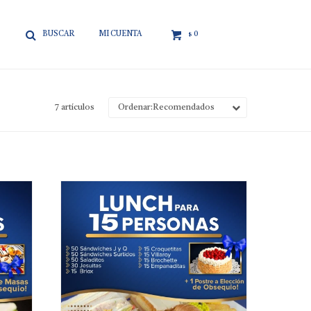

0
$
7 artículos
Recomendados