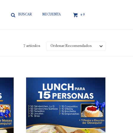

0
$
7 artículos
Recomendados