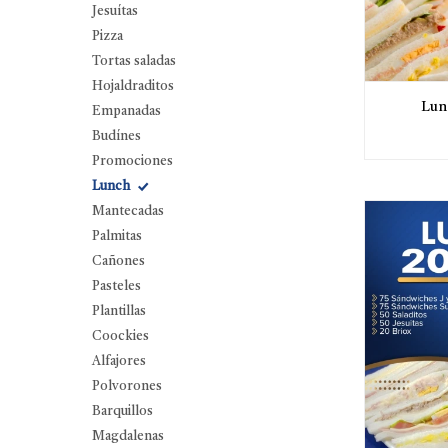
Jesuítas
Pizza
Tortas saladas
Hojaldraditos
Lun
Empanadas
Budínes
Promociones
Lunch
Mantecadas
Palmitas
Cañones
Pasteles
Plantillas
Coockies
Alfajores
Polvorones
Barquillos
Magdalenas