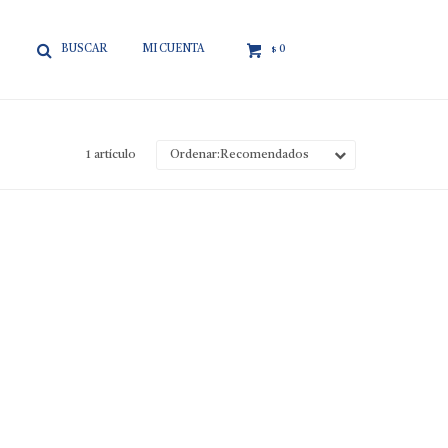

0
$
1 artículo
Recomendados