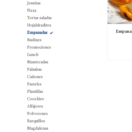
Jesuítas
Pizza
Tortas saladas
Hojaldraditos
Empanad
Empanadas
Budínes
Promociones
Lunch
Mantecadas
Palmitas
Cañones
Pasteles
Plantillas
Coockies
Alfajores
Polvorones
Barquillos
Magdalenas