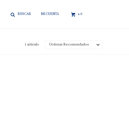

0
$
1 artículo
Recomendados