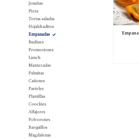
Jesuítas
Pizza
Tortas saladas
Hojaldraditos
Empanad
Empanadas
Budínes
Promociones
Lunch
Mantecadas
Palmitas
Cañones
Pasteles
Plantillas
Coockies
Alfajores
Polvorones
Barquillos
Magdalenas