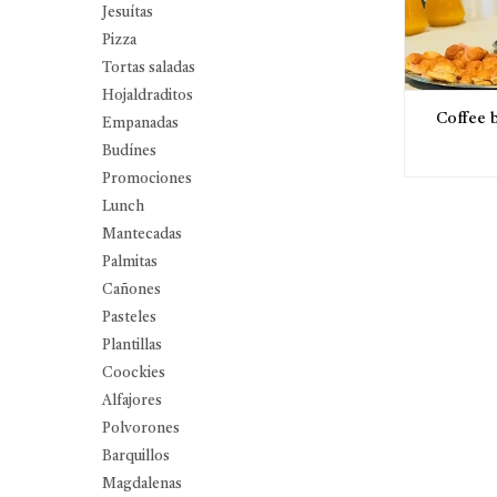
Jesuítas
Pizza
Tortas saladas
Hojaldraditos
Coffee 
Empanadas
Budínes
Promociones
Lunch
Mantecadas
Palmitas
Cañones
Pasteles
Plantillas
Coockies
Alfajores
Polvorones
Barquillos
Magdalenas