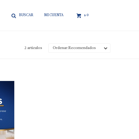

0
$
2 artículos
Recomendados