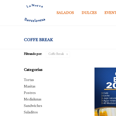
SALADOS
DULCES
EVEN
COFFE BREAK
Filtrando por:
Coffe Break
Categorías
Tortas
Masitas
Postres
Medialunas
Sandwiches
Saladitos