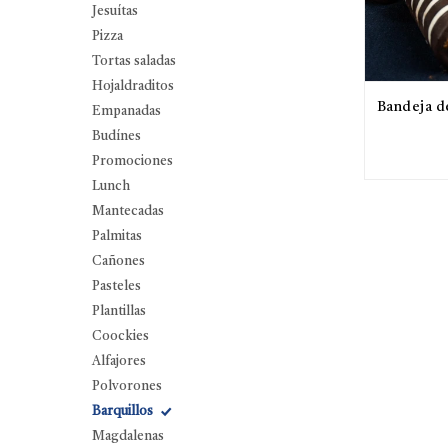
Jesuítas
Pizza
Tortas saladas
Hojaldraditos
Bandeja d
Empanadas
Budínes
Promociones
Lunch
Mantecadas
Palmitas
Cañones
Pasteles
Plantillas
Coockies
Alfajores
Polvorones
Barquillos
Magdalenas