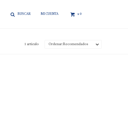

0
$
1 artículo
Recomendados