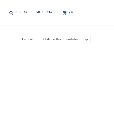

0
$
1 artículo
Recomendados