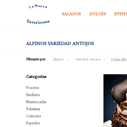
SALADOS
DULCES
EVEN
ALPINOS VARIEDAD ANTOJOS
Quitar filt
Filtrando por:
Alpinos
Variedad:
Antojos
Categorías
Postres
Budínes
Mantecadas
Palmitas
Cañones
Pasteles