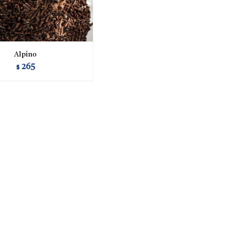
Alpino
265
$