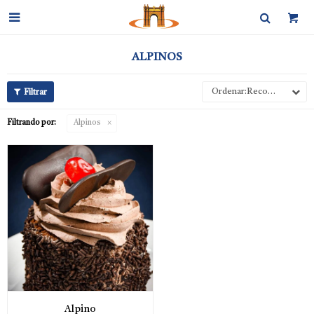

ALPINOS
Recomendados
Filtrando por:
Alpinos
Alpino