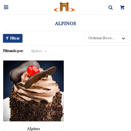

ALPINOS
Recomendados
Filtrando por:
Alpinos
Alpino