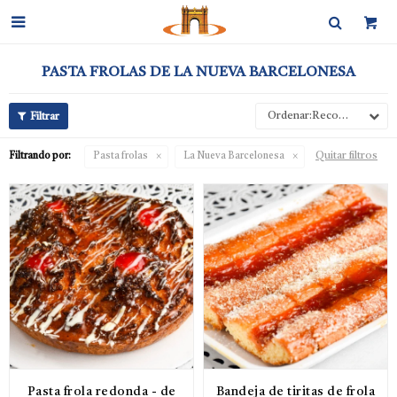

PASTA FROLAS DE LA NUEVA BARCELONESA
Recomendados
Quitar filtros
Filtrando por:
Pasta frolas
La Nueva Barcelonesa
Pasta frola redonda - de
Bandeja de tiritas de frola